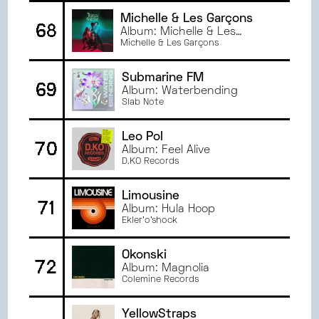
Michelle & Les Garçons
68
Album: Michelle & Les
Garçons
Michelle & Les Garçons
Submarine FM
69
Album: Waterbending
Slab Note
Leo Pol
70
Album: Feel Alive
D.KO Records
Limousine
71
Album: Hula Hoop
Ekler'o'shock
Okonski
72
Album: Magnolia
Colemine Records
YellowStraps