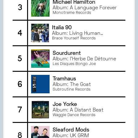
Michael Hamilton
3
MARS
2024
Album: A Language Forever
Monotreme Records
FÉVRIER
2024
JANVIER
2024
Italia 90
DÉCEMBRE
2023
4
Album: Living Human
NOVEMBRE
2023
Treasure
Brace Yourself Records
OCTOBRE
2023
Sourdurent
SEPTEMBRE
2023
5
Album: l’Herbe De Détourne
JUIN
2023
Les Disques Bongo Joe
MAI
2023
AVRIL
2023
Tramhaus
6
Album: The Goat
MARS
2023
Subroutine Records
FÉVRIER
2023
JANVIER
2023
Joe Yorke
7
JUIN
2022
Album: A Distant Beat
Waggle Dance Records
MAI
2022
AVRIL
2022
Sleaford Mods
8
MARS
2022
Album: UK GRIM