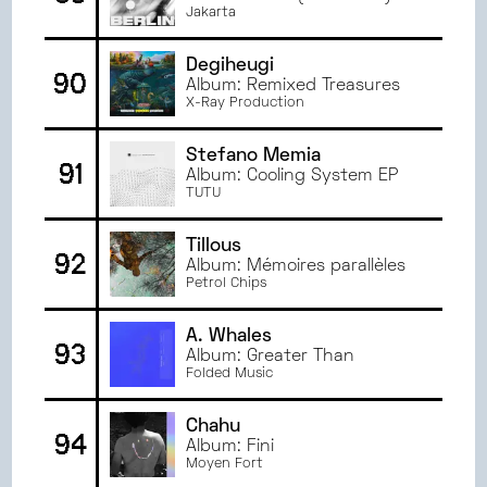
Jakarta
Degiheugi
90
Album: Remixed Treasures
X-Ray Production
Stefano Memia
91
Album: Cooling System EP
TUTU
Tillous
92
Album: Mémoires parallèles
Petrol Chips
A. Whales
93
Album: Greater Than
Folded Music
Chahu
94
Album: Fini
Moyen Fort