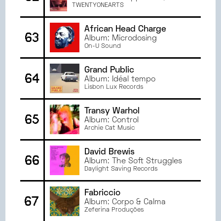
Runnin' & The World Is Yours
TWENTYONEARTS
African Head Charge
63
Album: Microdosing
On-U Sound
Grand Public
64
Album: Idéal tempo
Lisbon Lux Records
Transy Warhol
65
Album: Control
Archie Cat Music
David Brewis
66
Album: The Soft Struggles
Daylight Saving Records
Fabriccio
67
Album: Corpo & Calma
Zeferina Produções