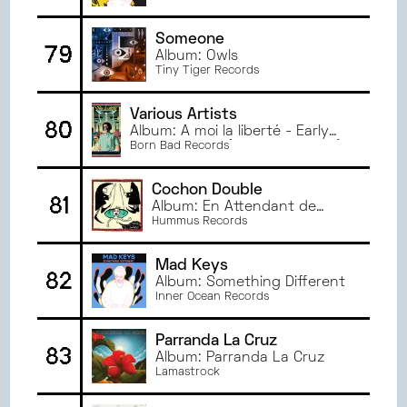
Someone
79
Album: Owls
Tiny Tiger Records
Various Artists
80
Album: A moi la liberté - Early
Electronic Raï (Algérie 1983-90)
Born Bad Records
Cochon Double
81
Album: En Attendant de
mourir
Hummus Records
Mad Keys
82
Album: Something Different
Inner Ocean Records
Parranda La Cruz
83
Album: Parranda La Cruz
Lamastrock