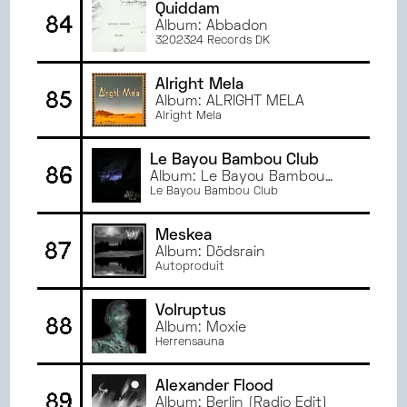
Quiddam
84
Album: Abbadon
3202324 Records DK
Alright Mela
85
Album: ALRIGHT MELA
Alright Mela
Le Bayou Bambou Club
86
Album: Le Bayou Bambou
Club 2
Le Bayou Bambou Club
Meskea
87
Album: Dödsrain
Autoproduit
Volruptus
88
Album: Moxie
Herrensauna
Alexander Flood
89
Album: Berlin (Radio Edit)