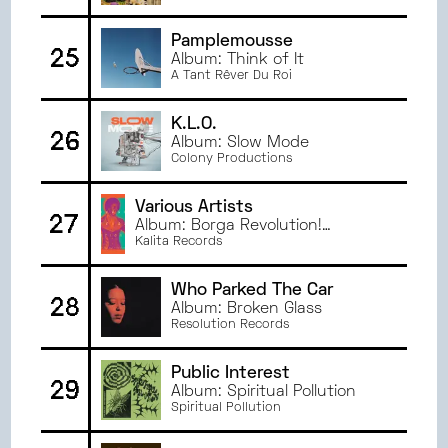
Pamplemousse
25
Album: Think of It
A Tant Rêver Du Roi
K.L.O.
26
Album: Slow Mode
Colony Productions
Various Artists
27
Album: Borga Revolution!
Ghanaian Music In The Digital
Kalita Records
Age, 1983 - 1996 (Volume 2)
Who Parked The Car
28
Album: Broken Glass
Resolution Records
Public Interest
29
Album: Spiritual Pollution
Spiritual Pollution