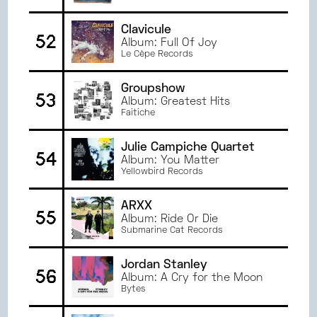
Clavicule
52
Album: Full Of Joy
Le Cèpe Records
Groupshow
53
Album: Greatest Hits
Faitiche
Julie Campiche Quartet
54
Album: You Matter
Yellowbird Records
ARXX
55
Album: Ride Or Die
Submarine Cat Records
Jordan Stanley
56
Album: A Cry for the Moon
Bytes