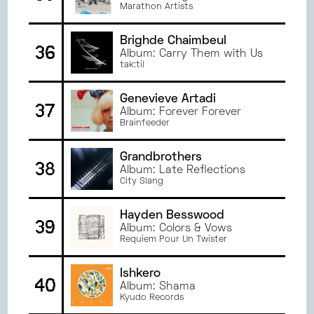
Marathon Artists
Brighde Chaimbeul
36
Album: Carry Them with Us
tak:til
Genevieve Artadi
37
Album: Forever Forever
Brainfeeder
Grandbrothers
38
Album: Late Reflections
City Slang
Hayden Besswood
39
Album: Colors & Vows
Requiem Pour Un Twister
Ishkero
40
Album: Shama
Kyudo Records