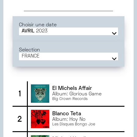
Choisir une date
AVRIL
2023
JUIN
2025
MAI
2025
Selection
AVRIL
2025
FRANCE
MARS
2025
FRANCE
FÉVRIER
2025
ANGERS
JANVIER
2025
ORLÉANS
DÉCEMBRE
2024
TOURS
El Michels Affair
1
Album: Glorious Game
NOVEMBRE
2024
GRENOBLE
Big Crown Records
OCTOBRE
2024
SEPTEMBRE
2024
Blanco Teta
2
JUIN
2024
Album: Hoy No
Les Disques Bongo Joe
MAI
2024
AVRIL
2024