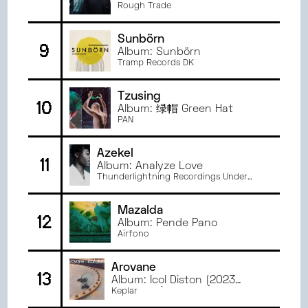
Rough Trade
Sunbörn
9
Album: Sunbörn
Tramp Records DK
Tzusing
10
Album: 绿帽 Green Hat
PAN
Azekel
11
Album: Analyze Love
Thunderlightning Recordings Under
Exclusive License to emPawa Africa
Limited
Mazalda
12
Album: Pende Pano
Airfono
Arovane
13
Album: Icol Diston (2023
Remaster)
Keplar