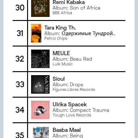
Remi Kabaka
30
Album: Son of Africa
BBE Africa
Tara King Th.
31
Album: Одержимые Тундрой
(Les Possédés de la Toundra)
Petrol Chips
MEULE
32
Album: Beau Red
Luik Music
Sioul
33
Album: Drops
Figures Libres Records
Ulrika Spacek
34
Album: Compact Trauma
Tough Love Records
Baaba Maal
35
Album: Being