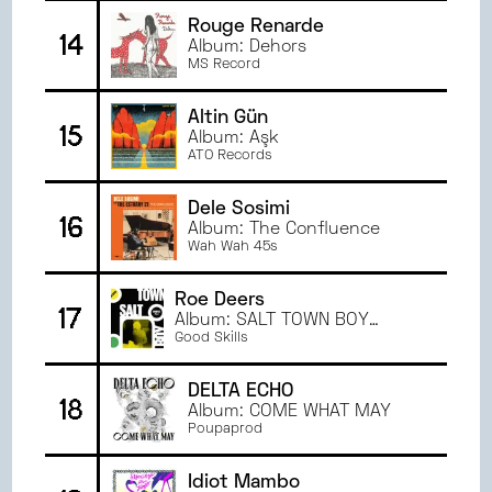
Rouge Renarde
14
Album: Dehors
MS Record
Altin Gün
15
Album: Aşk
ATO Records
Dele Sosimi
16
Album: The Confluence
Wah Wah 45s
Roe Deers
17
Album: SALT TOWN BOY
REMIXES PT. 2
Good Skills
DELTA ECHO
18
Album: COME WHAT MAY
Poupaprod
Idiot Mambo