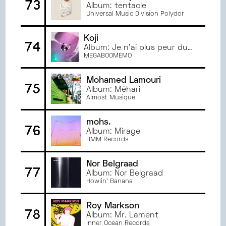
73
Album: tentacle
Universal Music Division Polydor
Koji
74
Album: Je n'ai plus peur du
vide
MEGABOOMEMO
Mohamed Lamouri
75
Album: Méhari
Almost Musique
mohs.
76
Album: Mirage
BMM Records
Nor Belgraad
77
Album: Nor Belgraad
Howlin' Banana
Roy Markson
78
Album: Mr. Lament
Inner Ocean Records