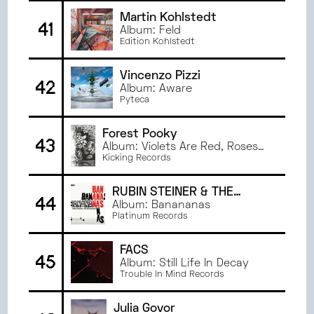
Martin Kohlstedt
41
Album: Feld
Edition Kohlstedt
Vincenzo Pizzi
42
Album: Aware
Pyteca
Forest Pooky
43
Album: Violets Are Red, Roses
Are Blue And Dichotomy
Kicking Records
RUBIN STEINER & THE
44
DICTAPHONE
Album: Banananas
Platinum Records
FACS
45
Album: Still Life In Decay
Trouble In Mind Records
Julia Govor