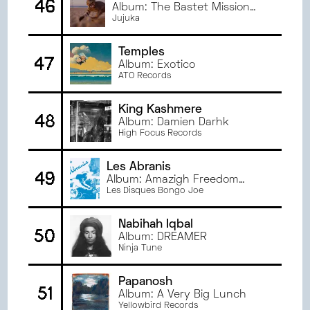
46
Album: The Bastet Mission
Remixes
Jujuka
Temples
47
Album: Exotico
ATO Records
King Kashmere
48
Album: Damien Darhk
High Focus Records
Les Abranis
49
Album: Amazigh Freedom
Rock 1973 – 1983
Les Disques Bongo Joe
Nabihah Iqbal
50
Album: DREAMER
Ninja Tune
Papanosh
51
Album: A Very Big Lunch
Yellowbird Records