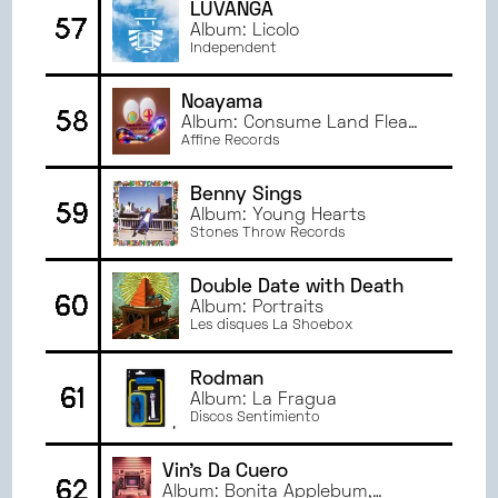
LUVANGA
57
Album: Licolo
Independent
Noayama
58
Album: Consume Land Flea
Market
Affine Records
Benny Sings
59
Album: Young Hearts
Stones Throw Records
Double Date with Death
60
Album: Portraits
Les disques La Shoebox
Rodman
61
Album: La Fragua
Discos Sentimiento
Vin's Da Cuero
62
Album: Bonita Applebum,