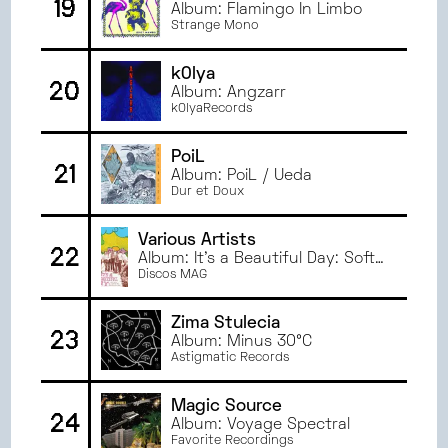
19
Album: Flamingo In Limbo
Strange Mono
k0lya
20
Album: Angzarr
k0lyaRecords
PoiL
21
Album: PoiL / Ueda
Dur et Doux
Various Artists
22
Album: It's a Beautiful Day: Soft
Rock & Sunshine Pop From Peru
Discos MAG
1971-1976
Zima Stulecia
23
Album: Minus 30°C
Astigmatic Records
Magic Source
24
Album: Voyage Spectral
Favorite Recordings