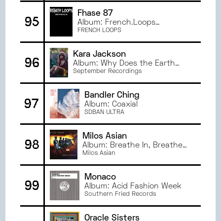
Fhase 87
95
Album: French.Loops
Compilation Vol O2
FRENCH LOOPS
Kara Jackson
96
Album: Why Does the Earth
Give Us People to Love?
September Recordings
Bandler Ching
97
Album: Coaxial
SDBAN ULTRA
Milos Asian
98
Album: Breathe In, Breathe
Out
Milos Asian
Monaco
99
Album: Acid Fashion Week
Southern Fried Records
Oracle Sisters