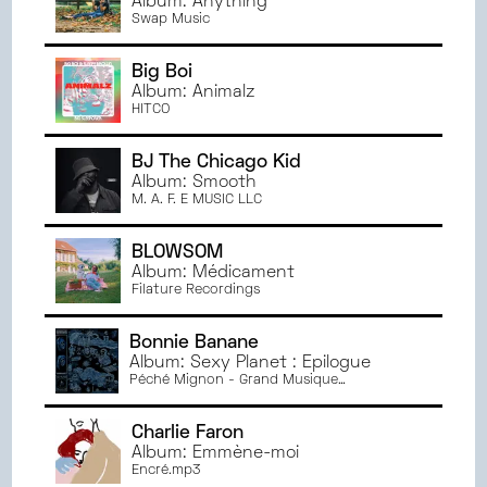
Album: Anything
NOVEMBRE
2024
TOULOUSE
Swap Music
OCTOBRE
2024
AMIENS
SEPTEMBRE
2024
BORDEAUX
Big Boi
JUIN
2024
Album: Animalz
ORLÉANS
HITCO
MAI
2024
BESANÇON
AVRIL
2024
MONTPELLIER
BJ The Chicago Kid
MARS
2024
BREST
Album: Smooth
M. A. F. E MUSIC LLC
FÉVRIER
2024
TOURS
JANVIER
2024
DIJON
BLOWSOM
DÉCEMBRE
2023
Album: Médicament
NOVEMBRE
2023
Filature Recordings
OCTOBRE
2023
Bonnie Banane
SEPTEMBRE
2023
Album: Sexy Planet : Epilogue
JUIN
2023
Péché Mignon - Grand Musique
Management
MAI
2023
AVRIL
2023
Charlie Faron
Album: Emmène-moi
MARS
2023
Encré.mp3
FÉVRIER
2023