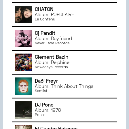
JANVIER
2023
CHATON
JUIN
2022
Album: POPULAIRE
Le Contenu
MAI
2022
AVRIL
2022
Cj Pandit
MARS
2022
Album: Boyfriend
Never Fade Records
Clement Bazin
Album: Delphine
Nowadays Records
Daði Freyr
Album: Think About Things
Samlist
DJ Pone
Album: 1978
Ponar