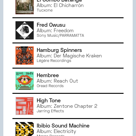
El Combo Batanga
Album: El Chicharrón
Tucxone
Fred Owusu
Album: Freedom
Sony Music/PARRAMATTA
Hamburg Spinners
Album: Der Magische Kraken
Légère Recordings
Hembree
Album: Reach Out
Oread Records
High Tone
Album: Zentone Chapter 2
Jarring Effects
Ibibio Sound Machine
Album: Electricity