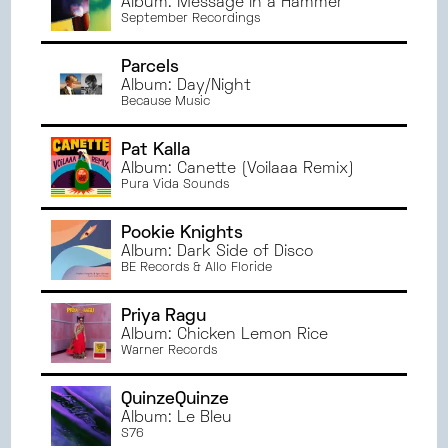
Album: Message in a Hammer
September Recordings
Parcels
Album: Day/Night
Because Music
Pat Kalla
Album: Canette (Voilaaa Remix)
Pura Vida Sounds
Pookie Knights
Album: Dark Side of Disco
BE Records & Allo Floride
Priya Ragu
Album: Chicken Lemon Rice
Warner Records
QuinzeQuinze
Album: Le Bleu
S76