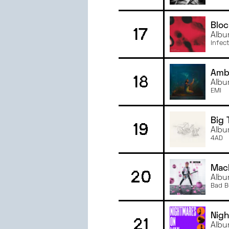
Bloc
17
Albu
Infec
Amb
18
Albu
EMI
Big 
19
Albu
4AD
Mach
20
Albu
Bad B
Nig
21
Albu