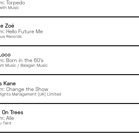
m: Torpedo
eeth Music
ie Zoé
m: Hello Future Me
us Records
Loco
m: Born in the 60's
m Music / Balagan Music
s Kane
m: Change the Show
ights Management (UK) Limited
 On Trees
m: Alie
u Tard