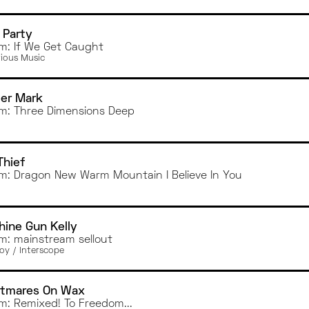
 Party
m: If We Get Caught
tious Music
er Mark
m: Three Dimensions Deep
Thief
m: Dragon New Warm Mountain I Believe In You
ine Gun Kelly
m: mainstream sellout
oy / Interscope
htmares On Wax
m: Remixed! To Freedom...