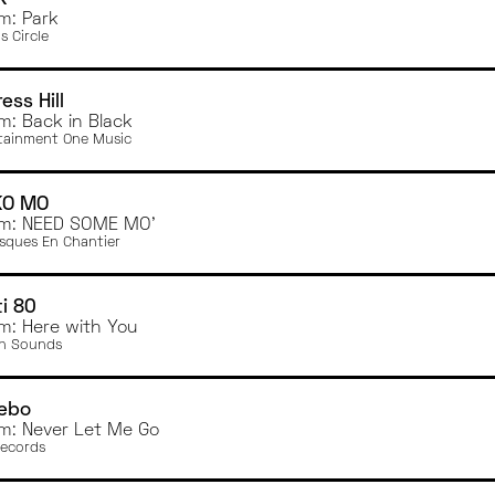
ORLÉANS
m: Park
ANGERS
s Circle
TOULOUSE
DIJON
ess Hill
AMIENS
m: Back in Black
tainment One Music
BESANÇON
BREST
KO MO
m: NEED SOME MO'
isques En Chantier
ti 80
m: Here with You
n Sounds
cebo
m: Never Let Me Go
Records