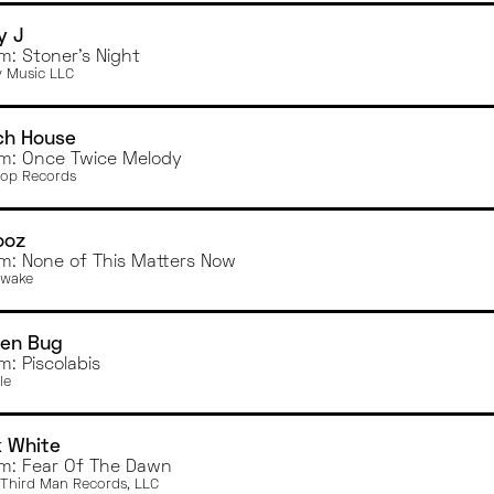
y J
m: Stoner's Night
y Music LLC
ch House
m: Once Twice Melody
op Records
ooz
m: None of This Matters Now
Awake
den Bug
m: Piscolabis
le
k White
m: Fear Of The Dawn
Third Man Records, LLC