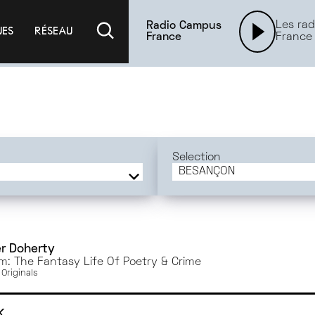
Les rad
Radio Campus
UES
RÉSEAU
France
France
Selection
BESANÇON
FRANCE
BORDEAUX
PARIS
MONTPELLIER
r Doherty
m: The Fantasy Life Of Poetry & Crime
RENNES
Originals
CAEN
TOURS
K