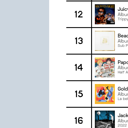
Juic
12
Albu
Tripp
Bea
13
Albu
Sub P
Pap
14
Albu
Half 
Gol
15
Albu
La bel
Jac
16
Albu
2022 