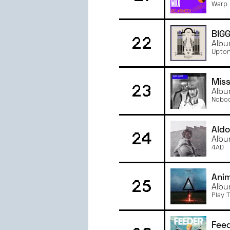
Warp 
BIG
22
Albu
Upton
Miss
23
Albu
Nobod
Aldo
24
Albu
4AD
Anim
25
Albu
Play 
Fee