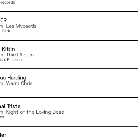
Records
GER
m: Les Myosotis
 Park
 Kittin
m: Third Album
y's Bizzness
us Harding
m: Warm Chris
al Triste
m: Night of the Loving Dead
Two
der