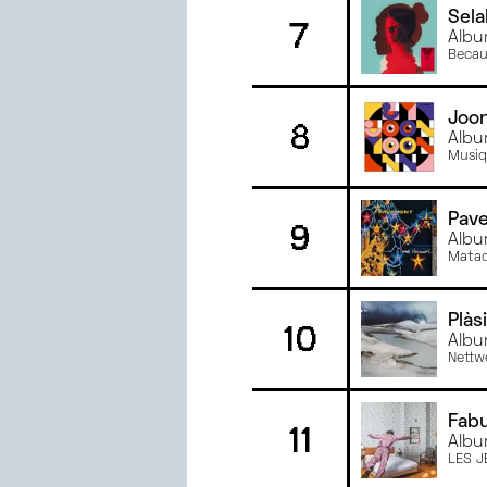
Sela
7
JANVIER
2023
Albu
JUIN
2022
Becau
MAI
2022
AVRIL
2022
Joo
8
Albu
MARS
2022
Musiq
Pav
9
Albu
Mata
Plàsi
10
Albu
Nettw
Fab
11
Albu
LES J