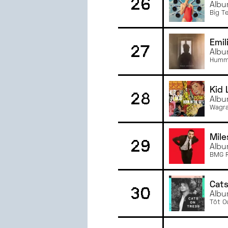
26
Albu
Big T
Emil
27
Albu
Humm
Kid 
28
Albu
Wagra
Mile
29
Albu
BMG R
Cats
30
Albu
Tôt O