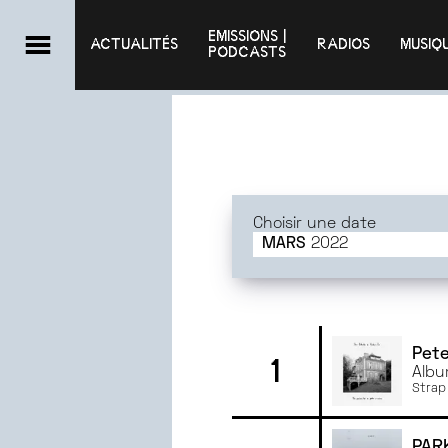
EMISSIONS |

ACTUALITÉS
RADIOS
MUSIQ
PODCASTS
Choisir une date
MARS
2022
JUIN
2025
MAI
2025
AVRIL
2025
MARS
2025
Pete
1
Albu
FÉVRIER
2025
Strap 
JANVIER
2025
DÉCEMBRE
2024
PAR