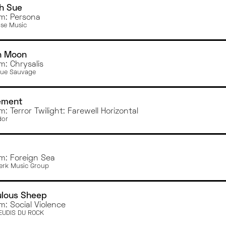
h Sue
m: Persona
se Music
n Moon
m: Chrysalis
ue Sauvage
ement
m: Terror Twilight: Farewell Horizontal
dor
m: Foreign Sea
erk Music Group
ulous Sheep
m: Social Violence
EUDIS DU ROCK