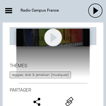
EMISSIONS |

ACTUALITÉS
RADIOS
MUSIQU
Radio Campus France
PODCASTS
CULTURE DUB
THÈMES
reggae, dub & jamaïcan (musiques)
PARTAGER