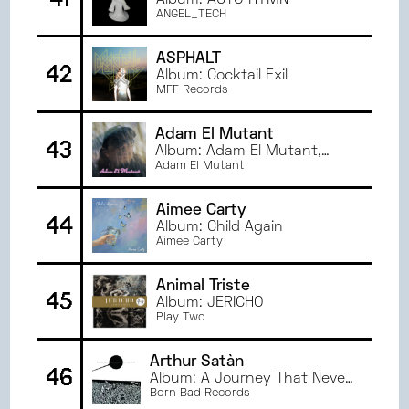
Album: AUTO HYMN
ANGEL_TECH
ASPHALT
42
Album: Cocktail Exil
MFF Records
Adam El Mutant
43
Album: Adam El Mutant,
Vol.3
Adam El Mutant
Aimee Carty
44
Album: Child Again
Aimee Carty
Animal Triste
45
Album: JERICHO
Play Two
Arthur Satàn
46
Album: A Journey That Never
Was
Born Bad Records