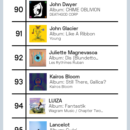
John Dwyer
90
Album: CHIME OBLIVION
DEATHGOD CORP
John Glacier
91
Album: Like A Ribbon
Young
Juliette Magnevasoa
92
Album: Dis (Blundetto
version)
Les Rythmes Ruban
Kairos Bloom
93
Album: Still There, Gallica?
Kairos Bloom
LUIZA
94
Album: Fantastik
Wagram Music / Chapter Two
Records
Lancelot