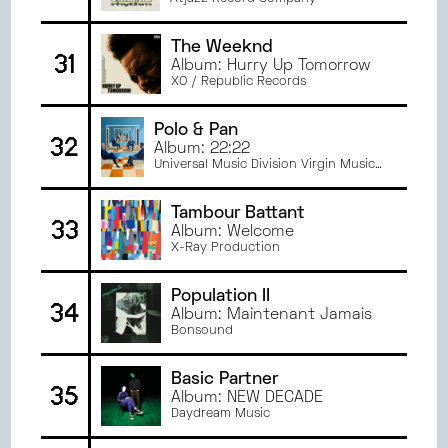
RHYTHM
The Weeknd
31
Album: Hurry Up Tomorrow
XO / Republic Records
Polo & Pan
32
Album: 22:22
Universal Music Division Virgin Music
Distribution Deal
Tambour Battant
33
Album: Welcome
X-Ray Production
Population II
34
Album: Maintenant Jamais
Bonsound
Basic Partner
35
Album: NEW DECADE
Daydream Music