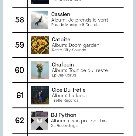
Tie Break Music
Cassien
58
Album: Je prends le vent
Parade Musique & Cristal
Production
Catbite
59
Album: Doom garden
Retro City Sounds
Chafouin
60
Album: Tout ce qui reste
EpiCeRiCorDs
Cloé Du Trèfle
61
Album: La lueur
Trefle Records
DJ Python
62
Album: i was put on this
earth
XL Recordings