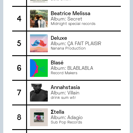
JANVIER
2024
Beatrice Melissa
DÉCEMBRE
2023
4
Album: Secret
NOVEMBRE
2023
Midnight special records
OCTOBRE
2023
Deluxe
SEPTEMBRE
2023
5
Album: ÇA FAIT PLAISIR
JUIN
2023
Nanana Production
MAI
2023
AVRIL
2023
Blasé
6
Album: BLABLABLA
MARS
2023
Record Makers
FÉVRIER
2023
JANVIER
2023
Annahstasia
7
JUIN
2022
Album: Villain
drink sum wtr
MAI
2022
AVRIL
2022
Σtella
8
MARS
2022
Album: Adagio
Sub Pop Records