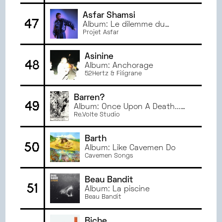
Asfar Shamsi
47
Album: Le dilemme du
hérisson
Projet Asfar
Asinine
48
Album: Anchorage
52Hertz & Filigrane
Barren?
49
Album: Once Upon A Death...
Our National Industry
Re.Volte Studio
Barth
50
Album: Like Cavemen Do
Cavemen Songs
Beau Bandit
51
Album: La piscine
Beau Bandit
Biche