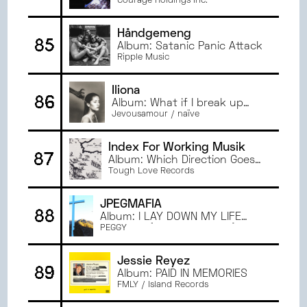
Courage Holdings Inc.
Håndgemeng
85
Album: Satanic Panic Attack
Ripple Music
Iliona
86
Album: What if I break up
with u ?
Jevousamour / naïve
Index For Working Musik
87
Album: Which Direction Goes
The Beam
Tough Love Records
JPEGMAFIA
88
Album: I LAY DOWN MY LIFE
FOR YOU (DIRECTORS CUT)
PEGGY
Jessie Reyez
89
Album: PAID IN MEMORIES
FMLY / Island Records