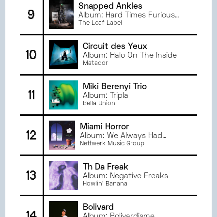
Snapped Ankles
9
Album: Hard Times Furious
Dancing
The Leaf Label
Circuit des Yeux
10
Album: Halo On The Inside
Matador
Miki Berenyi Trio
11
Album: Tripla
Bella Union
Miami Horror
12
Album: We Always Had
Tomorrow
Nettwerk Music Group
Th Da Freak
13
Album: Negative Freaks
Howlin' Banana
Bolivard
14
Album: Bolivardisme