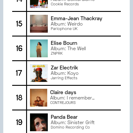
Cookie Records
Emma-Jean Thackray
15
Album: Weirdo
Parlophone UK
Elise Bourn
16
Album: The Well
ZNPRK
Zar Electrik
17
Album: Koyo
Jarring Effects
Claire days
18
Album: I remember
something
CONTREJOURS
Panda Bear
19
Album: Sinister Grift
Domino Recording Co