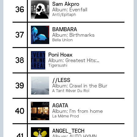
Sam Akpro
36
Album: Evenfall
Anti/Epitaph
BAMBARA
37
Album: Birthmarks
Bella Union
Poni Hoax
38
Album: Greatest Hits:
Everything Is Real
Tigersushi
//LESS
39
Album: Crawl in the Blur
A Tant Rêver Du Roi
AGATA
40
Album: I'm from home
La Même Prod
ANGEL_TECH
41