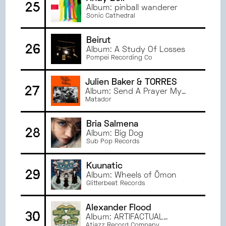
25
Album: pinball wanderer
Sonic Cathedral
Beirut
26
Album: A Study Of Losses
Pompei Recording Co
Julien Baker & TORRES
27
Album: Send A Prayer My
Way
Matador
Bria Salmena
28
Album: Big Dog
Sub Pop Records
Kuunatic
29
Album: Wheels of Ömon
Glitterbeat Records
Alexander Flood
30
Album: ARTIFACTUAL
Atjazz Record Company