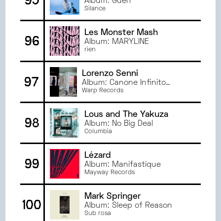
95
Album: Guéri
Silance
Les Monster Mash
96
Album: MARYLINE
rien
Lorenzo Senni
97
Album: Canone Infinito
Xtended
Warp Records
Lous and The Yakuza
98
Album: No Big Deal
Columbia
Lézard
99
Album: Manifastique
Mayway Records
Mark Springer
100
Album: Sleep of Reason
Sub rosa