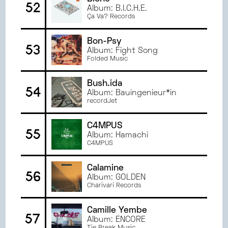
52
Album: B.I.C.H.E.
Ça Va? Records
Bon-Psy
53
Album: Fight Song
Folded Music
Bush.ida
54
Album: Bauingenieur*in
recordJet
C4MPUS
55
Album: Hamachi
C4MPUS
Calamine
56
Album: GOLDEN
Charivari Records
Camille Yembe
57
Album: ENCORE