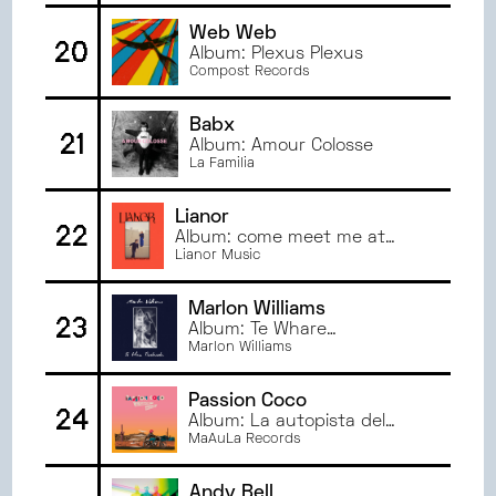
Web Web
20
Album: Plexus Plexus
Compost Records
Babx
21
Album: Amour Colosse
La Familia
Lianor
22
Album: come meet me at
Buisson Road
Lianor Music
Marlon Williams
23
Album: Te Whare
Tīwekaweka
Marlon Williams
Passion Coco
24
Album: La autopista del
éxito
MaAuLa Records
Andy Bell