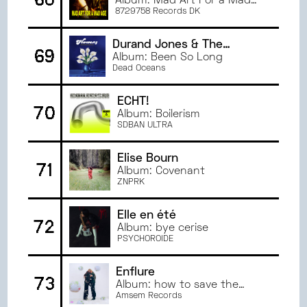
Album: Mad Art For a Mad
Age
8729758 Records DK
Durand Jones & The
69
Indications
Album: Been So Long
Dead Oceans
ECHT!
70
Album: Boilerism
SDBAN ULTRA
Elise Bourn
71
Album: Covenant
ZNPRK
Elle en été
72
Album: bye cerise
PSYCHOROIDE
Enflure
73
Album: how to save the
world
Amsem Records