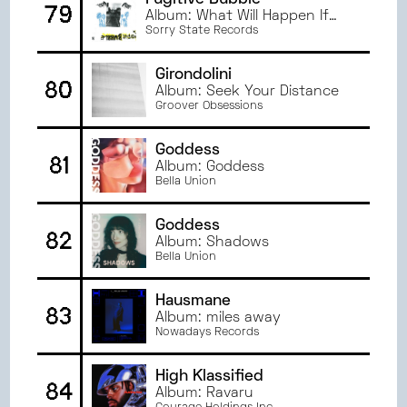
Fugitive Bubble
79
Album: What Will Happen If
We Stop?
Sorry State Records
Girondolini
80
Album: Seek Your Distance
Groover Obsessions
Goddess
81
Album: Goddess
Bella Union
Goddess
82
Album: Shadows
Bella Union
Hausmane
83
Album: miles away
Nowadays Records
High Klassified
84
Album: Ravaru