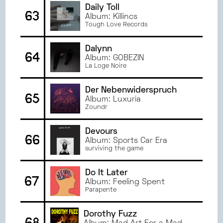
Daily Toll
63
Album: Killincs
Tough Love Records
Dalynn
64
Album: GOBEZIN
La Loge Noire
Der Nebenwiderspruch
65
Album: Luxuria
Zoundr
Devours
66
Album: Sports Car Era
surviving the game
Do It Later
67
Album: Feeling Spent
Parapente
Dorothy Fuzz
68