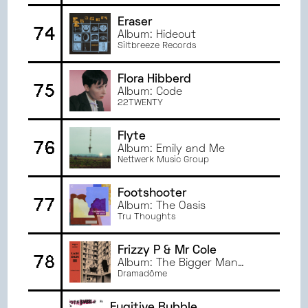
Eraser
74
Album: Hideout
Siltbreeze Records
Flora Hibberd
75
Album: Code
22TWENTY
Flyte
76
Album: Emily and Me
Nettwerk Music Group
Footshooter
77
Album: The Oasis
Tru Thoughts
Frizzy P & Mr Cole
78
Album: The Bigger Man
Sank
Dramadôme