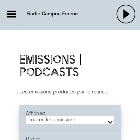
EMISSIONS |

ACTUALITÉS
RADIOS
MUSIQU
Radio Campus France
PODCASTS
EMISSIONS |
PODCASTS
Les émissions produites par le réseau
Afficher:
toutes les emissions
emissions
communes
emissions
locales
Ordre: