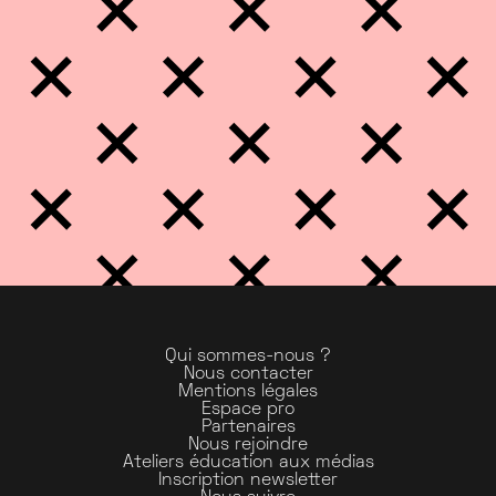
RADIO CAMPUS FRANCE
RADIO CAMPUS GRENOBLE
RADIO CAMPUS LILLE
RADIO CAMPUS LORRAINE
RADIO CAMPUS MONTPELLIER
RADIO CAMPUS MUSIQUE
RADIO CAMPUS ORLÉANS
RADIO CAMPUS PARIS
RADIO CAMPUS PAU
RADIO CAMPUS ROUEN
RADIO CAMPUS TOURS
RADIO COCO
RADIO DIJON CAMPUS
Qui sommes-nous ?
Nous contacter
RADIO EN CONSTRUCTION
Mentions légales
Espace pro
RADIO GRENOUILLE
Partenaires
RADIO MNE
Nous rejoindre
Ateliers éducation aux médias
RADIO PHÉNIX
Inscription newsletter