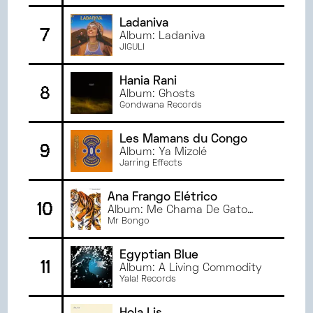
JANVIER
2023
Ladaniva
7
JUIN
2022
Album: Ladaniva
JIGULI
MAI
2022
AVRIL
2022
Hania Rani
8
MARS
2022
Album: Ghosts
Gondwana Records
Les Mamans du Congo
9
Album: Ya Mizolé
Jarring Effects
Ana Frango Elétrico
10
Album: Me Chama De Gato
Que Eu Sou Sua
Mr Bongo
Egyptian Blue
11
Album: A Living Commodity
Yala! Records