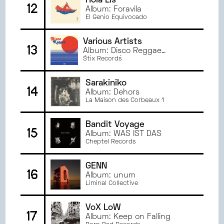
Hola Lis
12
Album: Foravila
El Genio Equivocado
Various Artists
13
Album: Disco Reggae
(Volume 5)
Stix Records
Sarakiniko
14
Album: Dehors
La Maison des Corbeaux 1
Bandit Voyage
15
Album: WAS IST DAS
Cheptel Records
ĠENN
16
Album: unum
Liminal Collective
VoX LoW
17
Album: Keep on Falling