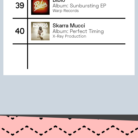
Bibio
39
Album: Sunbursting EP
Warp Records
Skarra Mucci
40
Album: Perfect Timing
X-Ray Production