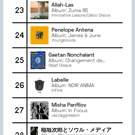
Allah-Las
23
Album: Zuma 85
Innovative Leisure/Calico Discos
Penelope Antena
24
Album: James & June
Youngbloods
Gaetan Nonchalant
25
Album: Changement de
programme
Objet Disque
Labelle
26
Album: NOIR ANIMA
InFiné
Misha Panfilov
27
Album: In Focus
Jazzaggression
稲垣次郎とソウル・メディア