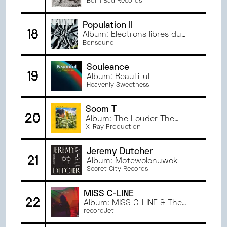
Born Bad Records
Population II
18
Album: Électrons libres du
québec
Bonsound
Souleance
19
Album: Beautiful
Heavenly Sweetness
Soom T
20
Album: The Louder The
Better
X-Ray Production
Jeremy Dutcher
21
Album: Motewolonuwok
Secret City Records
MISS C-LINE
22
Album: MISS C-LINE & The
Rabidz
recordJet