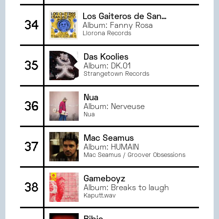
Los Gaiteros de San
34
Jacinto
Album: Fanny Rosa
Llorona Records
Das Koolies
35
Album: DK.01
Strangetown Records
Nua
36
Album: Nerveuse
Nua
Mac Seamus
37
Album: HUMAIN
Mac Seamus / Groover Obsessions
Gameboyz
38
Album: Breaks to laugh
Kaputt.wav