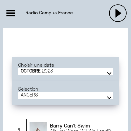
EMISSIONS |

ACTUALITÉS
RADIOS
MUSIQU
Radio Campus France
PODCASTS
Choisir une date
OCTOBRE
2023
JUIN
2025
MAI
2025
Selection
AVRIL
2025
ANGERS
MARS
2025
FRANCE
FÉVRIER
2025
BORDEAUX
JANVIER
2025
TOULOUSE
DÉCEMBRE
2024
DIJON
Barry Can't Swim