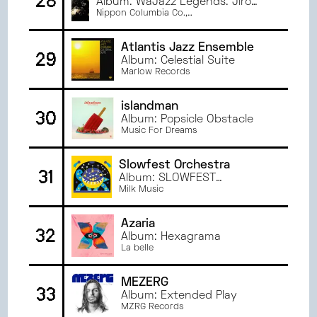
28
Album: WaJazz Legends: Jiro
Inagaki - Selected by Yusuke
Nippon Columbia Co.,
Ltd./NIPPONOPHONE
Ogawa (Universounds)
Atlantis Jazz Ensemble
29
Album: Celestial Suite
Marlow Records
islandman
30
Album: Popsicle Obstacle
Music For Dreams
Slowfest Orchestra
31
Album: SLOWFEST
ORCHESTRA
Milk Music
Azaria
32
Album: Hexagrama
La belle
MEZERG
33
Album: Extended Play
MZRG Records