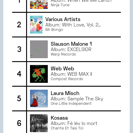
1
Album: When Will We Land?
NOVEMBRE
2024
ANGERS
Ninja Tune
OCTOBRE
2024
ORLÉANS
SEPTEMBRE
2024
PARIS
Various Artists
2
JUIN
2024
Album: With Love, Vol. 2
RENNES
(Compiled by miche)
Mr Bongo
MAI
2024
AVRIL
2024
Slauson Malone 1
3
MARS
2024
Album: EXCELSIOR
Warp Records
FÉVRIER
2024
JANVIER
2024
Web Web
DÉCEMBRE
2023
4
Album: WEB MAX II
NOVEMBRE
2023
Compost Records
OCTOBRE
2023
Laura Misch
SEPTEMBRE
2023
5
Album: Sample The Sky
JUIN
2023
One Little Independent
MAI
2023
AVRIL
2023
Kosasa
6
Album: Fé lèv lo mort
MARS
2023
Chante Et Tais Toi
FÉVRIER
2023