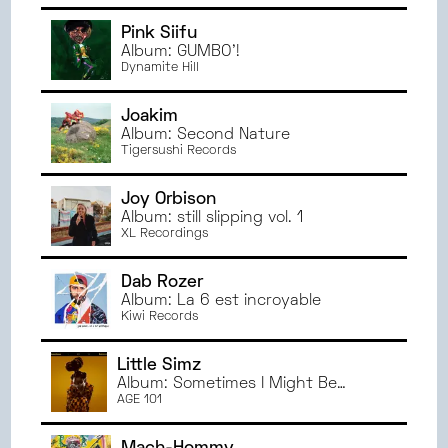
JANVIER
2023
Pink Siifu
JUIN
2022
Album: GUMBO'!
Dynamite Hill
MAI
2022
AVRIL
2022
Joakim
MARS
2022
Album: Second Nature
Tigersushi Records
Joy Orbison
Album: still slipping vol. 1
XL Recordings
Dab Rozer
Album: La 6 est incroyable
Kiwi Records
Little Simz
Album: Sometimes I Might Be
Introvert
AGE 101