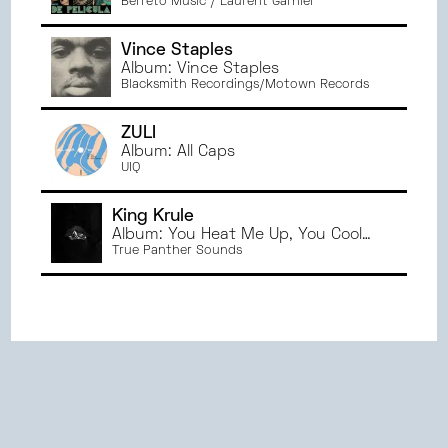
Berreto Music / Laurent Garnier
Vince Staples
Album: Vince Staples
Blacksmith Recordings/Motown Records
ZULI
Album: All Caps
UIQ
King Krule
Album: You Heat Me Up, You Cool
Me Down
True Panther Sounds