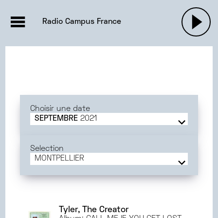
EMISSIONS |

ACTUALITÉS
RADIOS
MUSIQU
Radio Campus France
PODCASTS
Choisir une date
SEPTEMBRE
2021
JUIN
2025
MAI
2025
Selection
AVRIL
2025
MONTPELLIER
MARS
2025
FRANCE
FÉVRIER
2025
AMIENS
JANVIER
2025
BORDEAUX
DÉCEMBRE
2024
DIJON
Tyler, The Creator