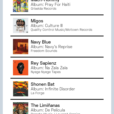
Mach-Hommy
Album: Pray For Haiti
Griselda Records
Migos
Album: Culture III
Quality Control Music/Motown Records
Navy Blue
Album: Navy's Reprise
Freedom Sounds
Rey Sapienz
Album: Na Zala Zala
Nyege Nyege Tapes
Shonen Bat
Album: Infinite Disorder
La Forge
The Limiñanas
Album: De Película