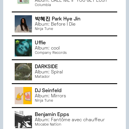
Album: CALL ME IF YOU GET LOST
NOVEMBRE
2024
ORLÉANS
Columbia
OCTOBRE
2024
RENNES
SEPTEMBRE
2024
PARIS
박혜진 Park Hye Jin
JUIN
2024
Album: Before I Die
BESANÇON
Ninja Tune
MAI
2024
TOULOUSE
AVRIL
2024
ANGERS
Uffie
MARS
2024
MONTPELLIER
Album: cool
Company Records
FÉVRIER
2024
JANVIER
2024
DARKSIDE
DÉCEMBRE
2023
Album: Spiral
NOVEMBRE
2023
Matador
OCTOBRE
2023
DJ Seinfeld
SEPTEMBRE
2023
Album: Mirrors
JUIN
2023
Ninja Tune
MAI
2023
AVRIL
2023
Benjamin Epps
Album: Fantôme avec chauffeur
MARS
2023
Mocabe Nation
FÉVRIER
2023