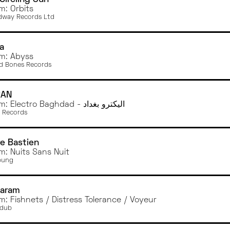
ANGERS
m: Orbits
way Records Ltd
a
m: Abyss
d Bones Records
RAN
Album: Electro Baghdad - اليكترو بغداد
 Records
re Bastien
m: Nuits Sans Nuit
pung
Haram
m: Fishnets / Distress Tolerance / Voyeur
rdub