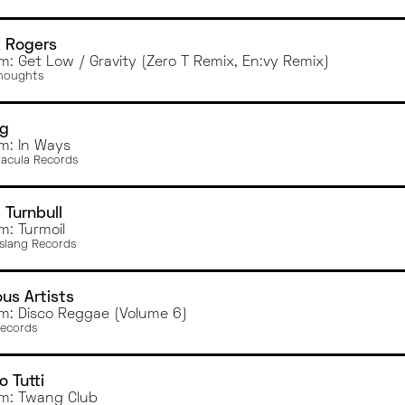
 Rogers
m: Get Low / Gravity (Zero T Remix, En:vy Remix)
houghts
ng
m: In Ways
racula Records
 Turnbull
m: Turmoil
lang Records
ous Artists
m: Disco Reggae (Volume 6)
Records
o Tutti
m: Twang Club