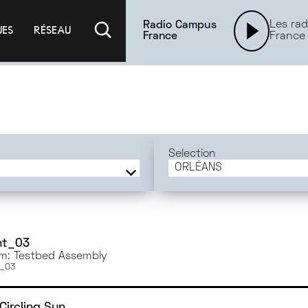
Les rad
Radio Campus
UES
RÉSEAU
France
France
Selection
ORLÉANS
FRANCE
BORDEAUX
GRENOBLE
RENNES
nt_03
m: Testbed Assembly
ORLÉANS
t_03
AMIENS
PARIS
Circling Sun