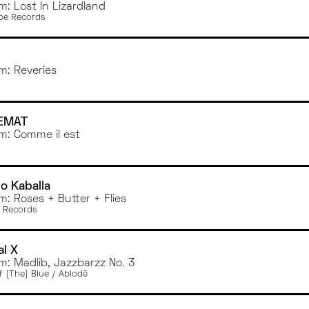
m: Lost In Lizardland
pe Records
m: Reveries
EMAT
m: Comme il est
o Kaballa
m: Roses + Butter + Flies
 Records
al X
m: Madlib, Jazzbarzz No. 3
f (The) Blue / Ablodē