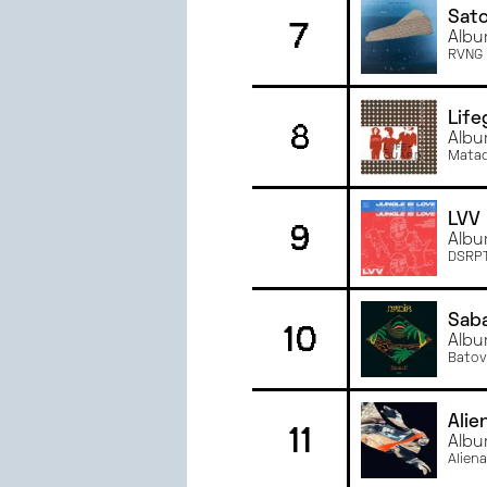
Sat
7
JANVIER
2023
Albu
JUIN
2022
RVNG I
MAI
2022
AVRIL
2022
Life
8
Albu
MARS
2022
Mata
LVV
9
Albu
DSRP
Sab
10
Albu
Batov
Alie
11
Albu
Aliena