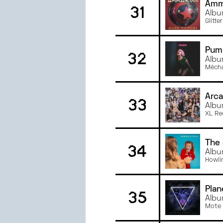
Amm
31
Albu
Glitt
Pum
32
Albu
Mécha
Arca
33
Albu
XL Re
The 
34
Albu
Howli
Plan
35
Albu
Mote 