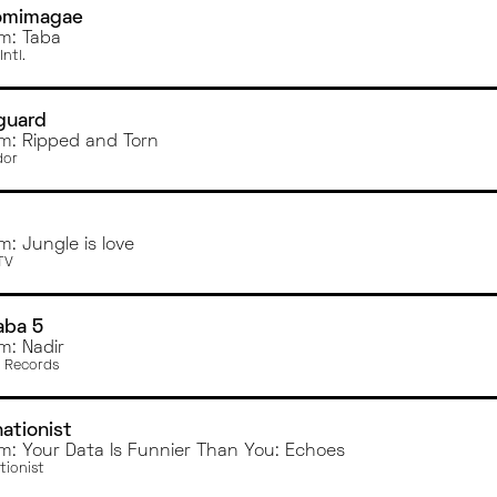
omimagae
m: Taba
ntl.
guard
m: Ripped and Torn
dor
m: Jungle is love
TV
aba 5
m: Nadir
 Records
nationist
m: Your Data Is Funnier Than You: Echoes
tionist