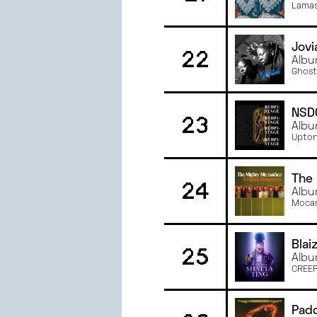
Lamas
Jovi
22
Albu
Ghost
NSD
23
Albu
Upton
The
24
Albu
Moca
Blai
25
Albu
CREE
Pad