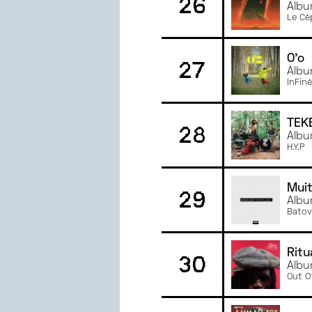
26
Albu
Le Cè
O'o
27
Albu
InFiné
TEK
28
Albu
H.Y.P
Muit
29
Albu
Batov
Ritu
30
Albu
Out O