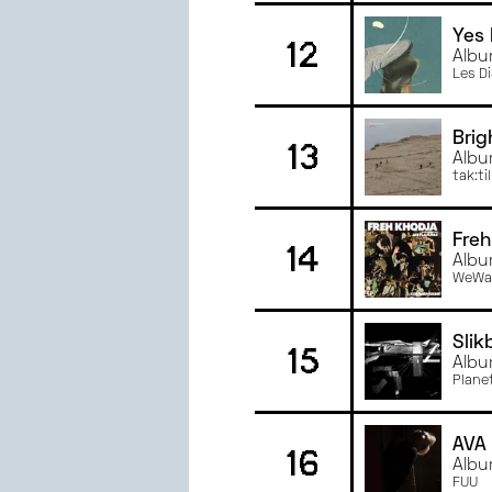
Yes 
12
Albu
Les D
Brig
13
Albu
tak:til
Freh
14
Albu
WeWa
Slik
15
Albu
Plane
AVA
16
Albu
FUU