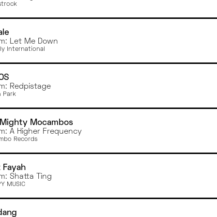
trock
ale
m: Let Me Down
ly International
OS
m: Redpistage
 Park
 Mighty Mocambos
m: A Higher Frequency
mbo Records
z Fayah
m: Shatta Ting
PY MUSIC
dang