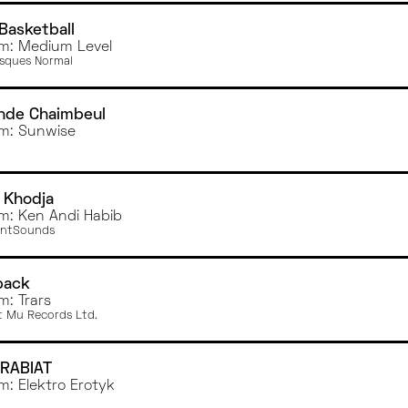
Basketball
m: Medium Level
isques Normal
hde Chaimbeul
m: Sunwise
 Khodja
m: Ken Andi Habib
ntSounds
back
m: Trars
t Mu Records Ltd.
 RABIAT
m: Elektro Erotyk