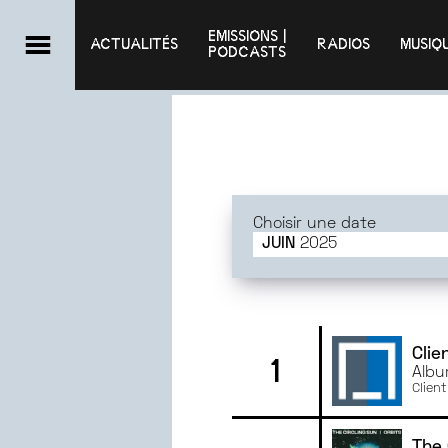
EMISSIONS |

ACTUALITÉS
RADIOS
MUSIQ
PODCASTS
Choisir une date
JUIN
2025
JUIN
2025
MAI
2025
AVRIL
2025
MARS
2025
Clie
1
Albu
FÉVRIER
2025
Clien
JANVIER
2025
DÉCEMBRE
2024
The 