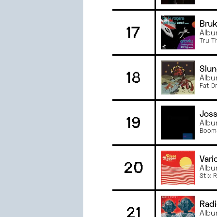
Bruk
17
Albu
Tru T
Slu
18
Albu
Fat D
Joss
19
Albu
Booms
Vari
20
Albu
Stix 
Radi
21
Albu