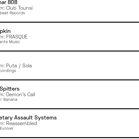
ar 808
m: Club Tounsi
erbeat Records
pkin
m: FRASQUE
nte Music
m: Puta / Sola
cordings
Spitters
m: Demon's Call
n' Banana
etary Assault Systems
m: Reassembled
Evolver