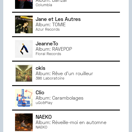
Album: Banzaï
NOVEMBRE
2024
RENNES
Columbia
OCTOBRE
2024
CAEN
SEPTEMBRE
2024
DIJON
Jane et Les Autres
JUIN
2024
Album: TOMIE
TOURS
Azur Records
MAI
2024
TOULOUSE
AVRIL
2024
MONTPELLIER
JeanneTo
MARS
2024
Album: RAVEPOP
Floral Records
FÉVRIER
2024
JANVIER
2024
okis
DÉCEMBRE
2023
Album: Rêve d'un rouilleur
NOVEMBRE
2023
386 Laboratoire
OCTOBRE
2023
Clio
SEPTEMBRE
2023
Album: Carambolages
JUIN
2023
uGo&Play
MAI
2023
AVRIL
2023
NAEKO
Album: Réveille-moi en automne
MARS
2023
NAEKO
FÉVRIER
2023