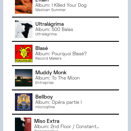
L'Rain
Album: I Killed Your Dog
Mexican Summer
Ultralágrima
Album: 500 Balas
Ultralágrima
Blasé
Album: Pourquoi Blasé?
Record Makers
Muddy Monk
Album: To The Moon
Entreprise
Bellboy
Album: Opéra partie I
microqlima
Miso Extra
Album: 2nd Floor / Constant