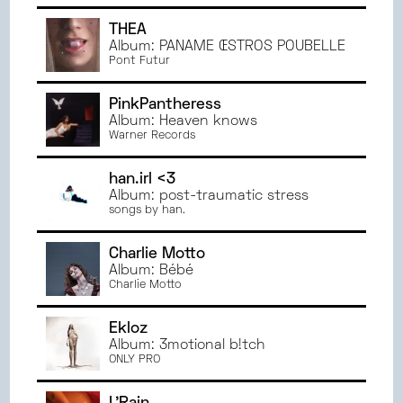
JANVIER
2023
THÉA
JUIN
2022
Album: PANAME ŒSTROS POUBELLE
Pont Futur
MAI
2022
AVRIL
2022
PinkPantheress
MARS
2022
Album: Heaven knows
Warner Records
han.irl <3
Album: post-traumatic stress
songs by han.
Charlie Motto
Album: Bébé
Charlie Motto
Ekloz
Album: 3motional b!tch
ONLY PRO