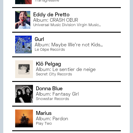
Surprises
Transgressive
Eddy de Pretto
Album: CRASH CŒUR
Universal Music Division Virgin Music
Distribution Deal
Gurl
Album: Maybe We're not Kids
Anymore
Le Cèpe Records
Klô Pelgag
Album: Le sentier de neige
Secret City Records
Donna Blue
Album: Fantasy Girl
Snowstar Records
Marius
Album: Pardon
Play Two