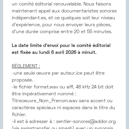
un comité éditorial renouvelable. Nous faisons
maintenant appel aux documentaristes sonores
indépendant.es, et ce quelques soit leur niveau
d’expérience, pour nous envoyer leurs pièces,
d’une durée comprise entre 20 et 55 minutes.
La date limite d’envoi pour le comité éditorial
est fixée au lundi 6 avril 2026 à minuit.
RÈGLEMENT :
-une seule œuvre par auteur.ice peut être
proposée.
-le fichier format.wav ou aiff, 48 kHz 24 bit doit
être impérativement nommé :
Titreoeuvre_Nom_Prenom.wav sans accent ou
caractères spéciaux ni espaces dans le titre du
fichier.
-il est à adresser à : sentier-sonores@addor.org
(via swisstransfer ou smash) avec un synopsis