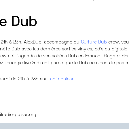
re Dub
e 21h à 23h, AlexDub, accompagné du
Culture Dub
crew, vou
lanète Dub avec les dernières sorties vinyles, cd’s ou digital
rviews et l’agenda de vos soirées Dub en France… Gagnez des
 l’énergie live & direct parce que le Dub ne s’écoute pas ma
mardi de 21h à 23h sur
radio pulsar
radio-pulsar.org