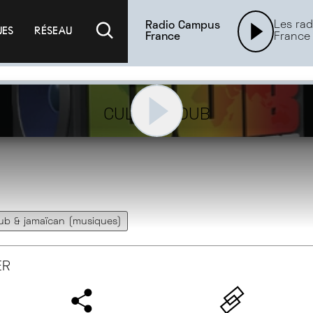
Les rad
Radio Campus
UES
RÉSEAU
France
France
CULTURE DUB
ub & jamaïcan (musiques)
ER