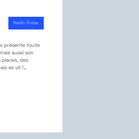
Radio Pulsar
s présente toute
e mais aussi son
 places, des
is se vit !…