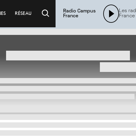
Les rad
Radio Campus
UES
RÉSEAU
France
France