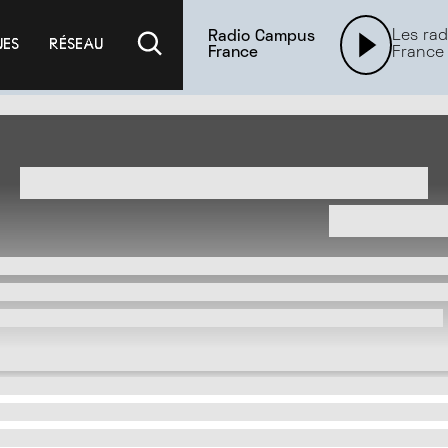
Les rad
Radio Campus
UES
RÉSEAU
France
France